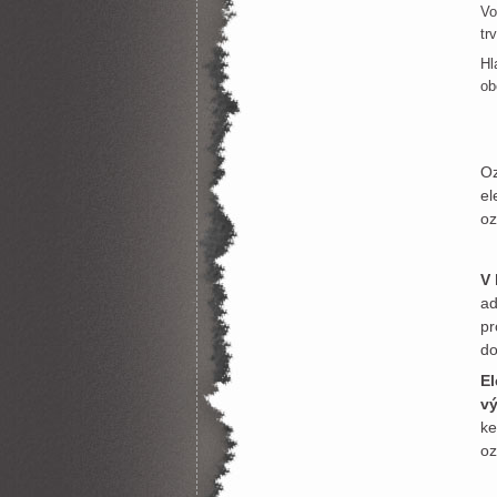
Vo
tr
Hl
ob
Oz
el
oz
V 
ad
pr
do
El
v
ke
oz