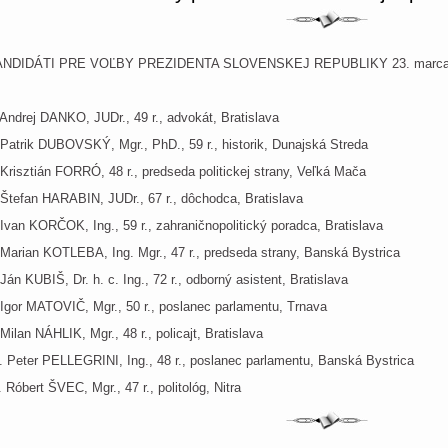
ANDIDÁTI PRE VOĽBY PREZIDENTA SLOVENSKEJ REPUBLIKY 23. marca
 Andrej DANKO, JUDr., 49 r., advokát, Bratislava
 Patrik DUBOVSKÝ, Mgr., PhD., 59 r., historik, Dunajská Streda
 Krisztián FORRÓ, 48 r., predseda politickej strany, Veľká Mača
 Štefan HARABIN, JUDr., 67 r., dôchodca, Bratislava
 Ivan KORČOK, Ing., 59 r., zahraničnopolitický poradca, Bratislava
 Marian KOTLEBA, Ing. Mgr., 47 r., predseda strany, Banská Bystrica
 Ján KUBIŠ, Dr. h. c. Ing., 72 r., odborný asistent, Bratislava
 Igor MATOVIČ, Mgr., 50 r., poslanec parlamentu, Trnava
 Milan NÁHLIK, Mgr., 48 r., policajt, Bratislava
. Peter PELLEGRINI, Ing., 48 r., poslanec parlamentu, Banská Bystrica
. Róbert ŠVEC, Mgr., 47 r., politológ, Nitra