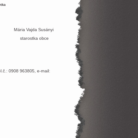
etka
usányi
 obce
.č.: 0908 963805, e-mail: