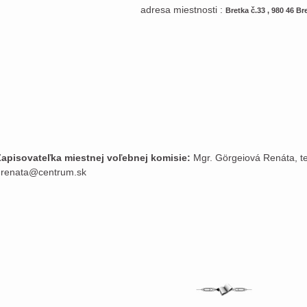
adresa miestnosti :
Bretka č.33 , 980 46 Br
Mária Vajda S
starostka
Zapisovateľka miestnej voľebnej komisie:
Mgr. Görgeiová Renáta, tel
grenata@centrum.sk