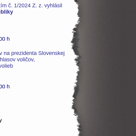
m č. 1/2024 Z. z. vyhlásil
bliky
00 h
ov na prezidenta Slovenskej
hlasov voličov,
volieb
00 h
y