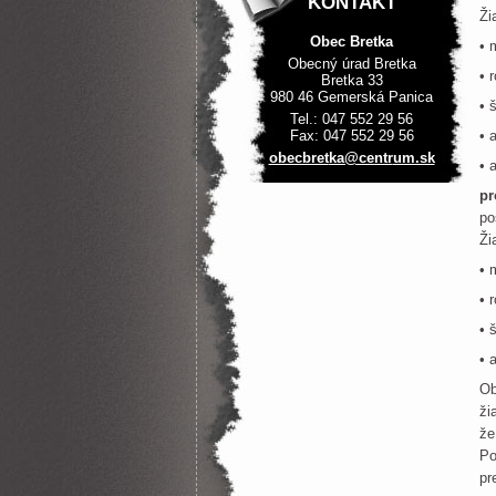
KONTAKT
Ži
Obec Bretka
• 
Obecný úrad Bretka
• 
Bretka 33
980 46 Gemerská Panica
• 
Tel.: 047 552 29 56
Fax: 047 552 29 56
• 
obecbret
ka@centr
um.sk
• 
pr
po
Ži
• 
• 
• 
• 
Ob
ži
že
Po
pr