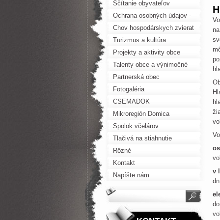
Sčítanie obyvateľov
H
Ochrana osobných údajov -
Vo
GDPR
Chov hospodárskych zvierat
na
sv
Turizmus a kultúra
mô
Projekty a aktivity obce
po
Talenty obce a výnimočné
hl
osobnosti
Partnerská obec
Ob
Fotogaléria
Hl
CSEMADOK
hl
ži
Mikroregión Domica
vo
Spolok včelárov
Vo
Tlačivá na stiahnutie
o
Rôzné
vo
Kontakt
v 
Napíšte nám
dn
el
do
vo