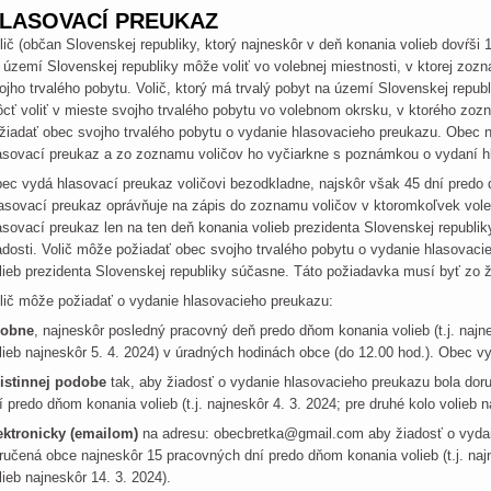
LASOVACÍ PREUKAZ
lič (občan Slovenskej republiky, ktorý najneskôr v deň konania volieb dovŕši 
 území Slovenskej republiky môže voliť vo volebnej miestnosti, v ktorej zoz
ojho trvalého pobytu. Volič, ktorý má trvalý pobyt na území Slovenskej repub
cť voliť v mieste svojho trvalého pobytu vo volebnom okrsku, v ktorého zoz
žiadať obec svojho trvalého pobytu o vydanie hlasovacieho preukazu. Obec na
asovací preukaz a zo zoznamu voličov ho vyčiarkne s poznámkou o vydaní 
ec vydá hlasovací preukaz voličovi bezodkladne, najskôr však 45 dní predo dň
asovací preukaz oprávňuje na zápis do zoznamu voličov v ktoromkoľvek vol
asovací preukaz len na ten deň konania volieb prezidenta Slovenskej republiky,
adosti. Volič môže požiadať obec svojho trvalého pobytu o vydanie hlasovaci
lieb prezidenta Slovenskej republiky súčasne. Táto požiadavka musí byť zo ž
lič môže požiadať o vydanie hlasovacieho preukazu:
sobne
, najneskôr posledný pracovný deň predo dňom konania volieb (t.j. najne
lieb najneskôr 5. 4. 2024) v úradných hodinách obce (do 12.00 hod.). Obec 
listinnej podobe
tak, aby žiadosť o vydanie hlasovacieho preukazu bola do
í predo dňom konania volieb (t.j. najneskôr 4. 3. 2024; pre druhé kolo volieb 
ektronicky (emailom)
na adresu: obecbretka@gmail.com aby žiadosť o vydan
ručená obce najneskôr 15 pracovných dní predo dňom konania volieb (t.j. najn
lieb najneskôr 14. 3. 2024).