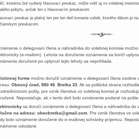
lič, ktorému bol vydaný hlasovací preukaz, môže voliť aj vo volebnej miestnos
valého pobytu, avšak len s hlasovacím preukazom.
asovací preukaz je platný len pre ten deň konania volieb, ktorého dátum je n
čianskym preukazom.
námenie o delegovaní člena a náhradníka do volebnej komisie možno do
ektronicky (e-mailom). Lehota na doručenie oznámenia sa končí uplyn
námenia doručené po uplynutí tejto lehoty sa neprihliada.
listinnej forme
možno doručiť oznámenie o delegovaní člena osobne a
resu:
Obecný úrad, 980 46 Bretka 33
. Ak sa politická strana rozho
ostredníctvom pošty, pre vznik členstva vo volebnej komisii je rozhod
ručené. Nepostačuje, ak v tento deň bolo oznámenie podané na pošte
ektronicky
sa doručí oznámenie o delegovaní člena a náhradníka do v
ýlučne na adresu: obecbretka@gmail.com
. Pre vznik členstva vo vo
dy bolo oznámenie doručené do e-mailovej schránky príjemcu. Neposta
námenie odoslané.