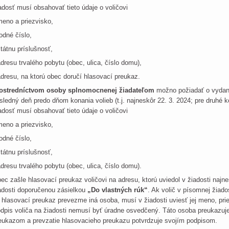
adosť musí obsahovať tieto údaje o voličovi
meno a priezvisko,
rodné číslo,
štátnu príslušnosť,
adresu trvalého pobytu (obec, ulica, číslo domu),
adresu, na ktorú obec doručí hlasovací preukaz.
ostredníctvom osoby splnomocnenej žiadateľom
možno požiadať o vydani
sledný deň predo dňom konania volieb (t.j. najneskôr 22. 3. 2024; pre druhé ko
adosť musí obsahovať tieto údaje o voličovi
meno a priezvisko,
rodné číslo,
štátnu príslušnosť,
adresu trvalého pobytu (obec, ulica, číslo domu).
ec zašle hlasovací preukaz voličovi na adresu, ktorú uviedol v žiadosti najne
adosti doporučenou zásielkou
„Do vlastných rúk“
. Ak volič v písomnej žiados
 hlasovací preukaz prevezme iná osoba, musí v žiadosti uviesť jej meno, pri
dpis voliča na žiadosti nemusí byť úradne osvedčený. Táto osoba preukazuj
eukazom a prevzatie hlasovacieho preukazu potvrdzuje svojím podpisom.