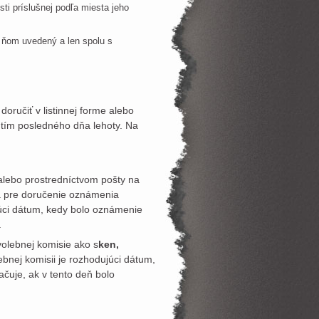
ti príslušnej podľa miesta jeho
a ňom uvedený a len spolu s
ručiť v listinnej forme alebo
utím posledného dňa lehoty. Na
lebo prostredníctvom pošty na
dla pre doručenie oznámenia
ujúci dátum, kedy bolo oznámenie
.
olebnej komisie ako s
ken,
lebnej komisii je rozhodujúci dátum,
čuje, ak v tento deň bolo