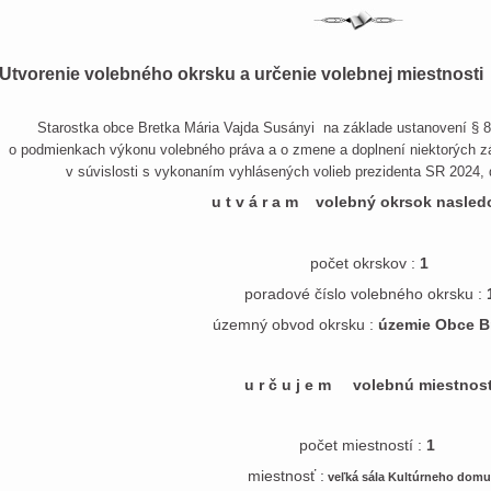
Utvorenie volebného okrsku a určenie volebnej miestnosti
Starostka obce Bretka Mária Vajda Susányi na základe ustanovení § 8 
o podmienkach výkonu volebného práva a o zmene a doplnení niektorých z
v súvislosti s vykonaním vyhlásených volieb prezidenta SR 2024, 
u t v á r a m volebný okrsok nasle
počet okrskov :
1
poradové číslo volebného okrsku :
územný obvod okrsku :
územie Obce B
u r č u j e m volebnú miestnos
počet miestností :
1
miestnosť :
veľká sála Kultúrneho domu