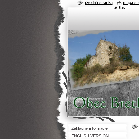
úvodná stránka
mapa st
tlač
Základné informácie
ENGLISH VERSION