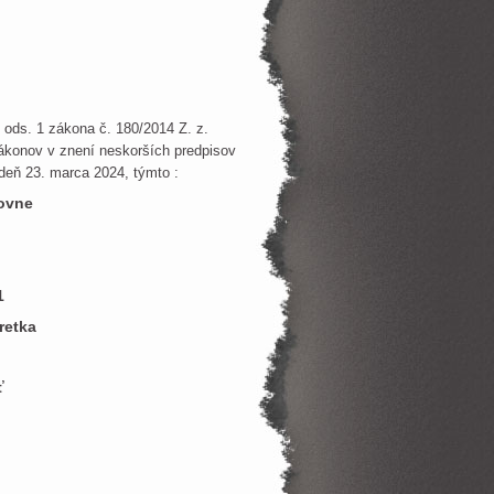
ods. 1 zákona č. 180/2014 Z. z.
ákonov v znení neskorších predpisov
deň 23. marca 2024, týmto :
dovne
1
retka
ť