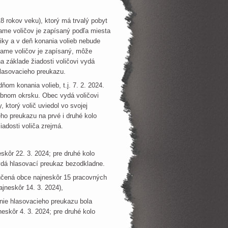
18 rokov veku), ktorý má trvalý pobyt
name voličov je zapísaný podľa miesta
liky a v deň konania volieb nebude
name voličov je zapísaný, môže
 základe žiadosti voličovi vydá
hlasovacieho preukazu.
om konania volieb, t.j. 7. 2. 2024.
ebnom okrsku. Obec vydá voličovi
 ktorý volič uviedol vo svojej
eho preukazu na prvé i druhé kolo
iadosti voliča zrejmá.
skôr 22. 3. 2024; pre druhé kolo
vydá hlasovací preukaz bezodkladne.
ručená obce najneskôr 15 pracovných
najneskôr 14. 3. 2024),
ie hlasovacieho preukazu bola
eskôr 4. 3. 2024; pre druhé kolo