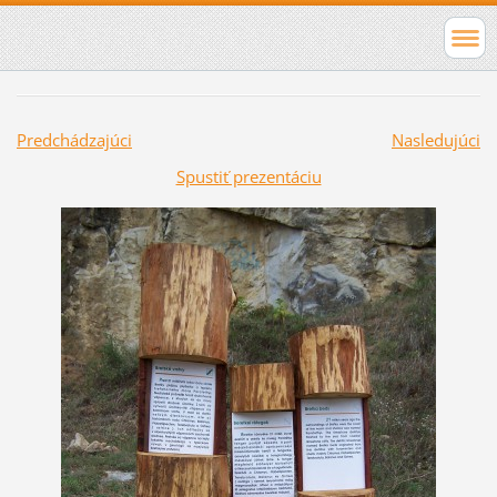
Predchádzajúci
Nasledujúci
Spustiť prezentáciu