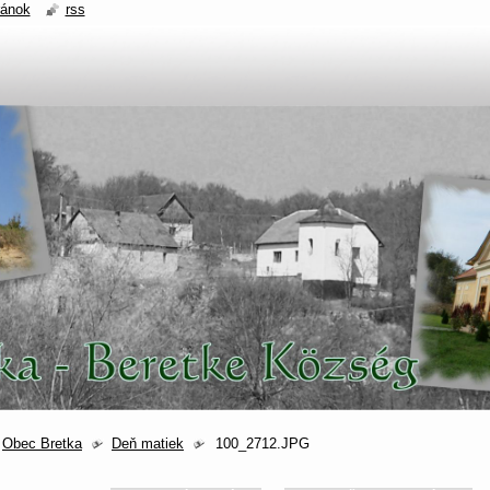
ránok
rss
Obec Bretka
Deň matiek
100_2712.JPG