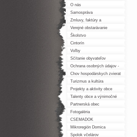
O nás
Samospráva
Zmluvy, faktúry a
objednávky
Verejné obstarávanie
Školstvo
Cintorín
Voľby
Sčítanie obyvateľov
Ochrana osobných údajov -
GDPR
Chov hospodárskych zvierat
Turizmus a kultúra
Projekty a aktivity obce
Talenty obce a výnimočné
osobnosti
Partnerská obec
Fotogaléria
CSEMADOK
Mikroregión Domica
Spolok včelárov