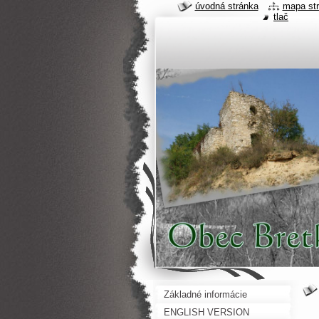
úvodná stránka
mapa st
tlač
Základné informácie
ENGLISH VERSION